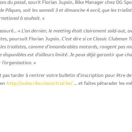
oses du passé
, sourit Florian Jupsin, Bike Manager chez DG Spo
 de Pâques, soit les samedi 3 et dimanche 4 avril, que les triali
rnational à souhait.
»
à assuré… «
L’an dernier, le meeting était clairement sold-out, 
ntes
, poursuit Florian Jupsin.
C’est dire si ce Classic Clubman Tr
es trialistes, comme d’innombrables motards, rongent pas mal 
disponibles est d’ailleurs limité. Je peux déjà garantir que ch
 l’organisation
. »
 pas tarder à rentrer votre bulletin d’inscription pour être de l
ien
http://subscribe.classictrial.be/
... et faites pétarader les m