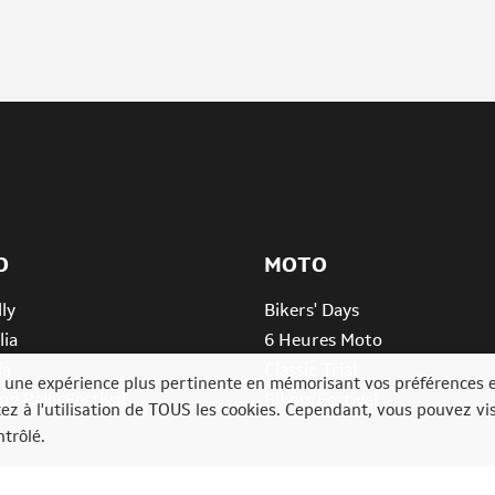
O
MOTO
ly
Bikers' Days
lia
6 Heures Moto
ia
Classic Trial
ir une expérience plus pertinente en mémorisant vos préférences 
e Rally Festival
Bikers'Festival
tez à l'utilisation de TOUS les cookies. Cependant, vous pouvez vis
trôlé.