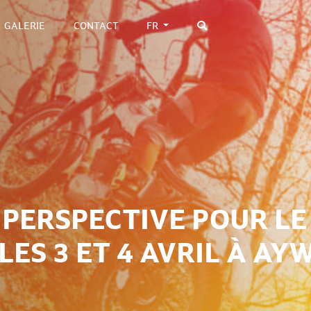
GALERIE
CONTACT
FR
 PERSPECTIVE POUR LE
ES 3 ET 4 AVRIL À AY