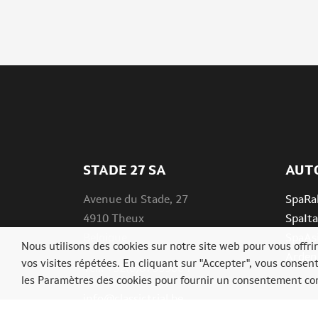
STADE 27 SA
AUT
Avenue du Stade, 27
SpaRal
4910 Theux
SpaIta
Belgique
SpaAs
Nous utilisons des cookies sur notre site web pour vous offr
Ardenn
vos visites répétées. En cliquant sur "Accepter", vous consen
Tél.: +32(0)87539004
les Paramètres des cookies pour fournir un consentement con
info@classictrial.be